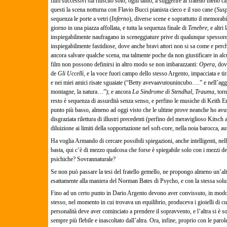
film successivi sia riuscito solo, ogni tanto, a suggerire al fratello meno 
questi la scena notturna con Flavio Bucci pianista cieco e il suo cane (
Susp
sequenza le porte a vetri (
Inferno
), diverse scene e soprattutto il memorabi
giorno in una piazza affollata, e tutta la sequenza finale di
Tenebre
, e altr
inspiegabilmente naufragano in sceneggiature prive di qualunque spessore, i
inspiegabilmente fastidiose, dove anche bravi attori non si sa come e perché
ancora salvare qualche scena, ma talmente poche da non giustificare in alcu
film non possono definirsi in altro modo se non imbarazzanti:
Opera
, dov
de
Gli Uccelli
, e la voce fuori campo dello stesso Argento, impacciata e ti
e nei miei amici risate sguaiate (“Betty avevaavutounincubo….” e nell’agghi
montagne, la natura…”); e ancora
La Sindrome di Stendhal
,
Trauma
, tor
resto è sequenza di assurdità senza senso, e perfino le musiche di Keith E
punto più basso, almeno ad oggi visto che le ultime prove neanche ho avuto
disgraziata rilettura di illustri precedenti (perfino del meraviglioso Kitsch 
diluizione ai limiti della sopportazione nel soft-core, nella noia barocca, aut
Ha voglia Armando di cercare possibili spiegazioni, anche intelligenti, nel
basta, qui c’è di mezzo qualcosa che forse è spiegabile solo con i mezzi de
psichiche? Sovrannaturale?
Se non può passare la tesi del fratello gemello, ne propongo almeno un’al
esattamente alla maniera del Norman Bates di Psycho, e con la stessa soluz
Fino ad un certo punto in Dario Argento devono aver convissuto, in modo anc
stesso, nel momento in cui trovava un equilibrio, produceva i gioielli di cui
personalità deve aver cominciato a prendere il sopravvento, e l’altra si è so
sempre più flebile e inascoltato dall’altra. Ora, infine, proprio con le parol