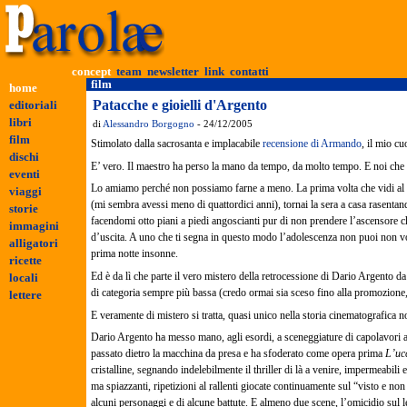
film
Patacche e gioielli d'Argento
di
Alessandro Borgogno
- 24/12/2005
Stimolato dalla sacrosanta e implacabile
recensione di Armando
, il mio c
E’ vero. Il maestro ha perso la mano da tempo, da molto tempo. E noi ch
Lo amiamo perché non possiamo farne a meno. La prima volta che vidi a
(mi sembra avessi meno di quattordici anni), tornai la sera a casa rasentan
facendomi otto piani a piedi angoscianti pur di non prendere l’ascensore c
d’uscita. A uno che ti segna in questo modo l’adolescenza non puoi non vol
prima notte insonne.
Ed è da lì che parte il vero mistero della retrocessione di Dario Argento d
di categoria sempre più bassa (credo ormai sia sceso fino alla promozione, 
E veramente di mistero si tratta, quasi unico nella storia cinematografica n
Dario Argento ha messo mano, agli esordi, a sceneggiature di capolavori
passato dietro la macchina da presa e ha sfoderato come opera prima
L’ucc
cristalline, segnando indelebilmente il thriller di là a venire, impermeabili
ma spiazzanti, ripetizioni al rallenti giocate continuamente sul “visto e non 
alcuni personaggi e di alcune battute. E almeno due scene, l’omicidio sul l