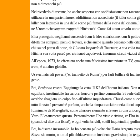
non ti dimentichi più.
Nel rivederlo di recente, ho anche scoperto con soddisfazione non raccontab
utilizzare in una parte minore, addirittura non accreditato (il killer con la gi
killer con la pistola in una delle scene più famose della storia del cinema, l’
ne
L’uomo che sapeva troppo
di Hitchcock! Come fai a non amarlo uno c
E ha proseguito negli anni successivi con le idee chiarissime, con
Il gatto
difetti ma compatti, pieni di trovate, e che anche quando pescano nelle cita
chiusa nel parco di notte, da
L’uomo leopardo
di Tournuer, a sua volta tr
Hitch a sua volta pescò per altri suoi capolavori, insomma circoli viziosi d
All’epoca, 1973, ha effettuato anche una felicissima incursione in TV, quat
tram
, è un altro gioiello.
Usava materiali poveri (“er tranvetto de Roma”) per farli brillare di luci 
genio.
Poi,
Profondo rosso
. Raggiunge la vetta. Il K2 dell’horror italiano. Non 
equilibrio inestimabile fra terrore, horror e perfino commedia. Si vede dall
avrebbe sbagliato un colpo fino all’ultima inquadratura. Chissà come suc
tutto il resto è pressoché perfetto, anche la simpatica cialtroneria di cui s
fulminante da Mereghetti, come ulteriore elemento a favore in una critica gi
Vero. E’ esattamente questo. Personalmente l’ho visto e rivisto, ce l’ho
(quando si dice una fissa!), e ogni volta brividi, sottili inquietudini, godime
Poi, la discesa inesorabile. Io ho pensato più volte che Dario Argento aves
Rosso
sia morto, o tutt’al più abbia avuto un incidente gravissimo, lo ten